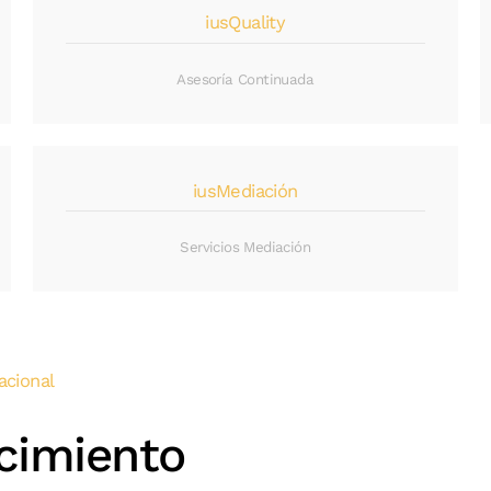
iusQuality
Asesoría Continuada
iusMediación
Servicios Mediación
acional
cimiento