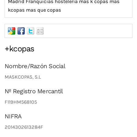
Madrid
Franquicias hosteleria
mas k copas
mas
kcopas
mas que copas
+kcopas
Nombre/Razón Social
MASKCOPAS, S.L
Nº Registro Mercantil
F119HM568105
NIFRA
2014302613284F