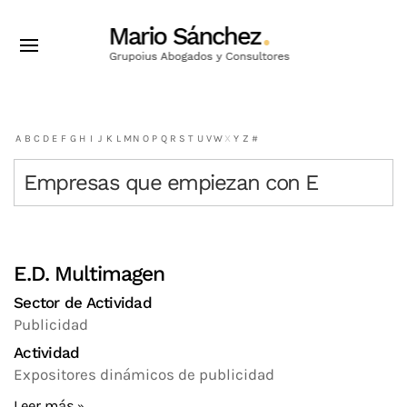
A
B
C
D
E
F
G
H
I
J
K
L
M
N
O
P
Q
R
S
T
U
V
W
X
Y
Z
#
Empresas que empiezan con E
E.D. Multimagen
Sector de Actividad
Publicidad
Actividad
Expositores dinámicos de publicidad
Leer más