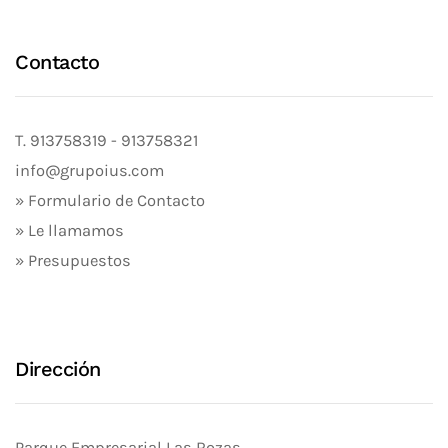
Contacto
T.
913758319
-
913758321
info@grupoius.com
» Formulario de Contacto
» Le llamamos
» Presupuestos
Dirección
Parque Empresarial Las Rozas.