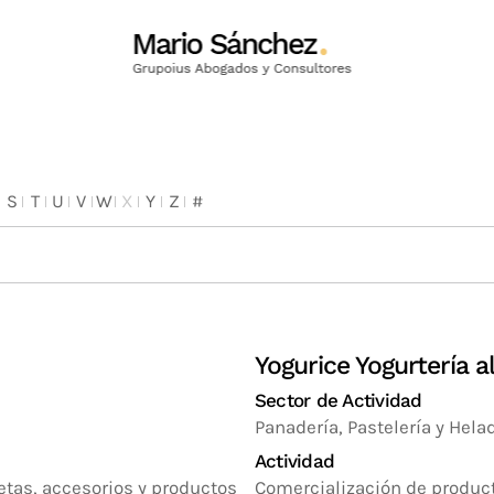
S
T
U
V
W
X
Y
Z
#
Yogurice Yogurtería a
Sector de Actividad
Panadería, Pastelería y Hela
Actividad
etas, accesorios y productos
Comercialización de product