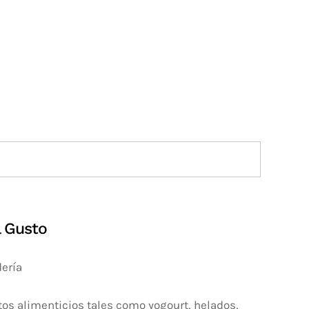
l Gusto
dería
os alimenticios tales como yogourt, helados,