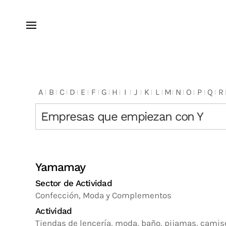
A
B
C
D
E
F
G
H
I
J
K
L
M
N
O
P
Q
R
Empresas que empiezan con Y
Yamamay
Sector de Actividad
Confección, Moda y Complementos
Actividad
Tiendas de lencería, moda, baño, pijamas, camis