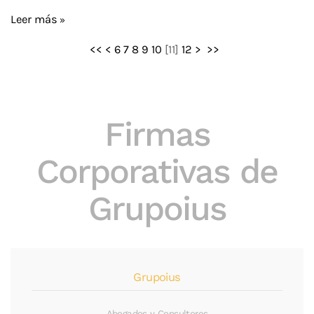
Leer más
<<
<
6
7
8
9
10
[
11
]
12
>
>>
Firmas
Corporativas de
Grupoius
Grupoius
Abogados y Consultores