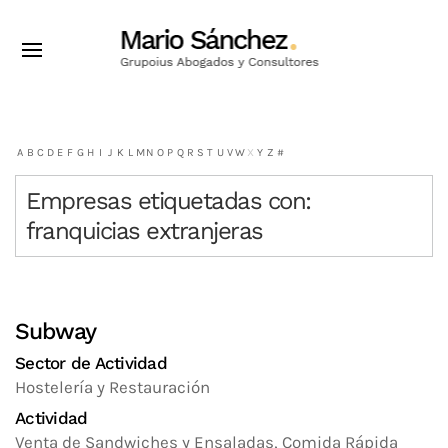
A
B
C
D
E
F
G
H
I
J
K
L
M
N
O
P
Q
R
S
T
U
V
W
X
Y
Z
#
Empresas etiquetadas con:
franquicias extranjeras
Subway
Sector de Actividad
Hostelería y Restauración
Actividad
Venta de Sandwiches y Ensaladas, Comida Rápida