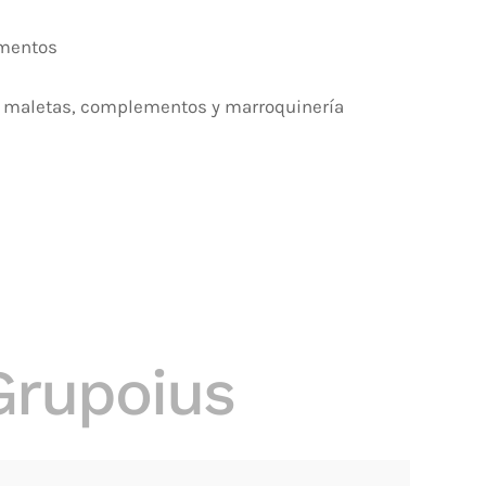
ementos
s, maletas, complementos y marroquinería
Grupoius