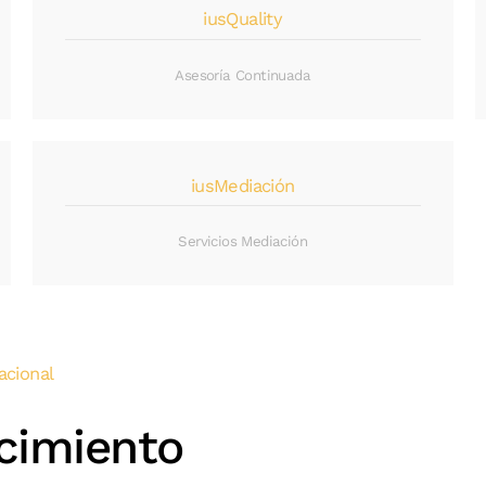
iusQuality
Asesoría Continuada
iusMediación
Servicios Mediación
acional
cimiento