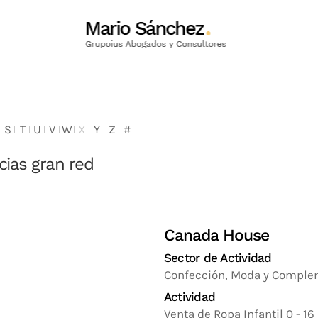
S
T
U
V
W
X
Y
Z
#
cias gran red
Canada House
Sector de Actividad
Confección, Moda y Compl
Actividad
Venta de Ropa Infantil 0 - 16