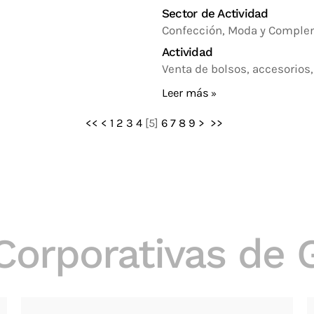
Sector de Actividad
Confección, Moda y Compl
Actividad
Venta de bolsos, accesorio
Leer más
<<
<
1
2
3
4
[
5
]
6
7
8
9
>
>>
Corporativas de 