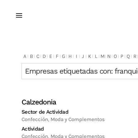
A
B
C
D
E
F
G
H
I
J
K
L
M
N
O
P
Q
R
Empresas etiquetadas con: franqui
Calzedonia
Sector de Actividad
Confección, Moda y Complementos
Actividad
Confección, Moda y Complementos