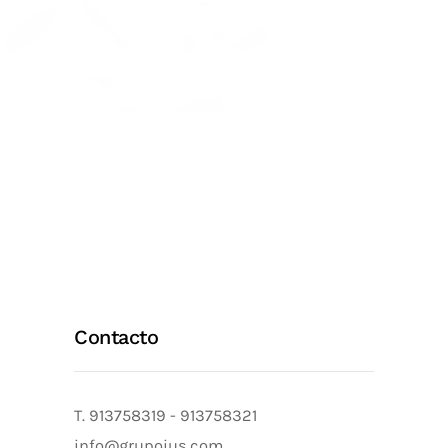
Contacto
T.
913758319
-
913758321
info@grupoius.com